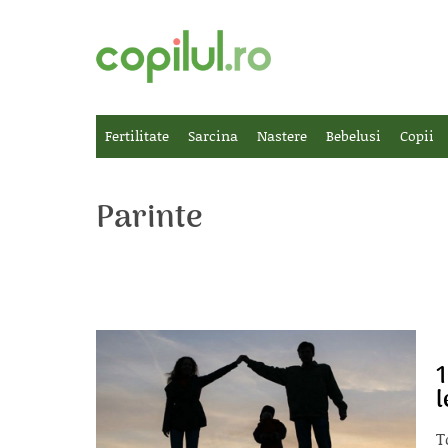
Fertilitate
Sarcina
Nastere
Bebelusi
Copii
Parinte
1
l
T