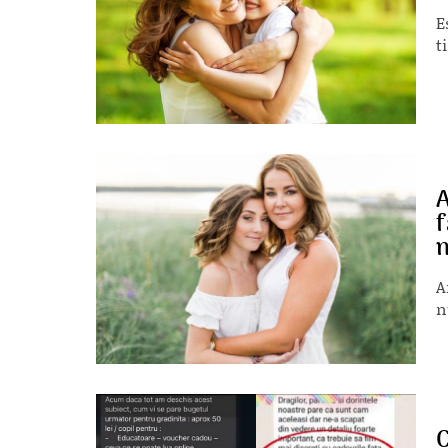
E
t
A
f
n
A
n
C