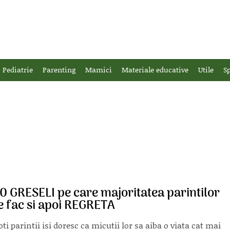
Pediatrie
Parenting
Mamici
Materiale educative
Utile
Sp
0 GRESELI pe care majoritatea parintilor
e fac si apoi REGRETA
oti parintii isi doresc ca micutii lor sa aiba o viata cat mai