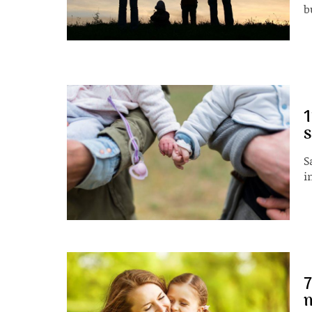
b
1
s
S
i
7
m