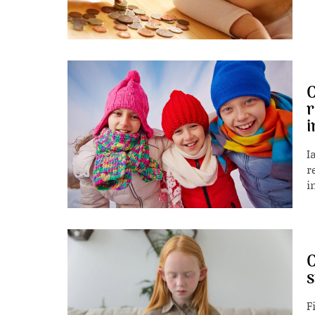
C
r
i
I
r
in
C
s
F