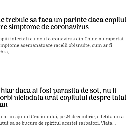
e trebuie sa faca un parinte daca copilul
re simptome de coronavirus
opiii infectati cu noul coronavirus din China au raportat
imptome asemanatoare racelii obisnuite, cum ar fi
ebra,...
hiar daca ai fost parasita de sot, nu ii
orbi niciodata urat copilului despre tatal
sau
hiar in ajunul Craciunului, pe 24 decembrie, o fetita nu a
utut sa se bucure de spiritul acestei sarbatori. Viata...