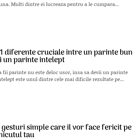
una. Multi dintre ei lucreaza pentru a le cumpara...
1 diferente cruciale intre un parinte bun
i un parinte intelept
a fii parinte nu este deloc usor, insa sa devii un parinte
ntelept este unul dintre cele mai dificile rezultate pe...
 gesturi simple care il vor face fericit pe
icutul tau