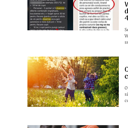
W
d
4
S
W
s
C
c
O
s
c