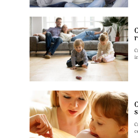
C
r
C
i
C
s
C
c