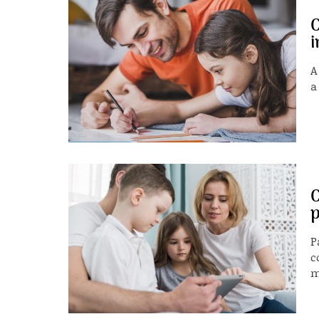
C
i
A
a
C
p
P
c
m