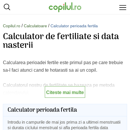
/
/
Copilul.ro
Calculatoare
Calculator perioada fertila
Calculator de fertiliate si data
nasterii
Calcularea perioadei fertile este primul pas pe care trebuie
sa-l faci atunci cand te hotarasti sa ai un copil.
Calculatorul nostru de fertilitate se bazeaza pe metoda
Citeste mai multe
calendarului.
Tot ce ai de facut este sa introduci in calculator data de
Calculator perioada fertila
inceput a ultimei menstruatii si durata ciclului tau menstrual
Introdu in campurile de mai jos prima zi a ultimei menstruatii
si vei afla cand este cel mai potrivit moment pentru
si durata ciclului menstrual si afla perioada fertila data