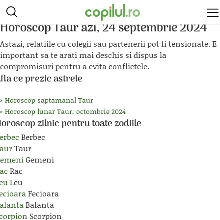
/
/
Copilul.ro
Pentru mama
Horoscop
Horoscop Taur azi, 24 septembrie 2024
Astazi, relatiile cu colegii sau partenerii pot fi tensionate. E
important sa te arati mai deschis si dispus la
compromisuri pentru a evita conflictele​.
fla ce prezic astrele
> Horoscop saptamanal Taur
> Horoscop lunar Taur, octombrie 2024
oroscop zilnic pentru toate zodiile
erbec
Berbec
aur
Taur
Gemeni
Gemeni
ac
Rac
eu
Leu
ecioara
Fecioara
alanta
Balanta
corpion
Scorpion