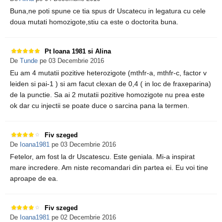
Buna,ne poti spune ce tia spus dr Uscatecu in legatura cu cele
doua mutati homozigote,stiu ca este o doctorita buna.
Pt Ioana 1981 si Alina
De
Tunde
pe 03 Decembrie 2016
Eu am 4 mutatii pozitive heterozigote (mthfr-a, mthfr-c, factor v
leiden si pai-1 ) si am facut clexan de 0,4 ( in loc de fraxeparina)
de la punctie. Sa ai 2 mutatii pozitive homozigote nu prea este
ok dar cu injectii se poate duce o sarcina pana la termen.
Fiv szeged
De
Ioana1981
pe 03 Decembrie 2016
Fetelor, am fost la dr Uscatescu. Este geniala. Mi-a inspirat
mare incredere. Am niste recomandari din partea ei. Eu voi tine
aproape de ea.
Fiv szeged
De
Ioana1981
pe 02 Decembrie 2016