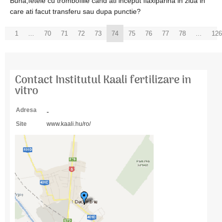
Buna,fetele cu trombofilie cand ati inceput flaxiparina in ziua in
care ati facut transferu sau dupa punctie?
1
...
70
71
72
73
74
75
76
77
78
...
126
Contact Institutul Kaali fertilizare in
vitro
Adresa
-
Site
www.kaali.hu/ro/