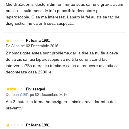
Mie dr Zadori si doctorii din rom mi-au sous ca nu e grav... acum
nu stiu... multumesc de info pt posibila decontare pt
laparoscopie. O sa ma interesez. Laparo la fel au zis sa fac de
diagnostic.. nu ca ar fi ceva suspect...
Pt Ioana 1981
De
Alina
pe 02 Decembrie 2016
2 homozigote astea sunt problema,dar la tine sa nu fie alceva
de tia zis sa faci laparoscopie,sa ne ti la curent cand faci
interventia?Sa mergi cu trimitere ca sa ai reducere asa stiu ca
deconteaza casa 2500 lei.
Fiv szeged
De
Ioana1981
pe 02 Decembrie 2016
Am 2 mutatii in forma homozigota... nimic grav...dar mi-a dat
preventiv
Pt Ioana 1981