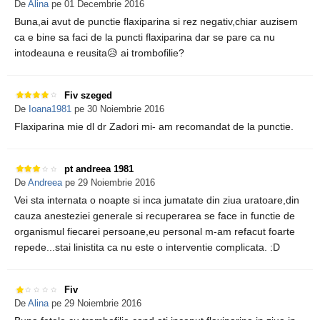
De
Alina
pe 01 Decembrie 2016
Buna,ai avut de punctie flaxiparina si rez negativ,chiar auzisem
ca e bine sa faci de la puncti flaxiparina dar se pare ca nu
intodeauna e reusita😥 ai trombofilie?
Fiv szeged
De
Ioana1981
pe 30 Noiembrie 2016
Flaxiparina mie dl dr Zadori mi- am recomandat de la punctie.
pt andreea 1981
De
Andreea
pe 29 Noiembrie 2016
Vei sta internata o noapte si inca jumatate din ziua uratoare,din
cauza anesteziei generale si recuperarea se face in functie de
organismul fiecarei persoane,eu personal m-am refacut foarte
repede...stai linistita ca nu este o interventie complicata. :D
Fiv
De
Alina
pe 29 Noiembrie 2016