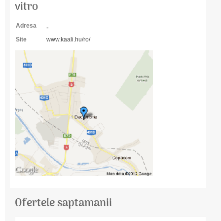
vitro
Adresa
-
Site
www.kaali.hu/ro/
Ofertele saptamanii