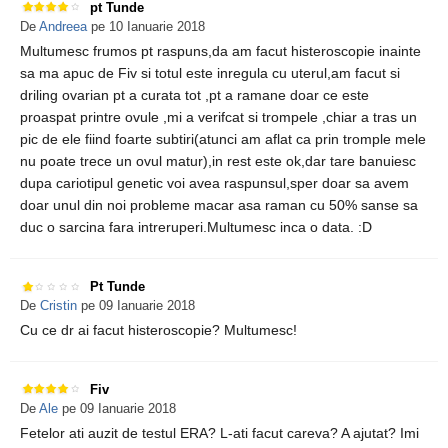
pt Tunde
De
Andreea
pe 10 Ianuarie 2018
Multumesc frumos pt raspuns,da am facut histeroscopie inainte
sa ma apuc de Fiv si totul este inregula cu uterul,am facut si
driling ovarian pt a curata tot ,pt a ramane doar ce este
proaspat printre ovule ,mi a verifcat si trompele ,chiar a tras un
pic de ele fiind foarte subtiri(atunci am aflat ca prin tromple mele
nu poate trece un ovul matur),in rest este ok,dar tare banuiesc
dupa cariotipul genetic voi avea raspunsul,sper doar sa avem
doar unul din noi probleme macar asa raman cu 50% sanse sa
duc o sarcina fara intreruperi.Multumesc inca o data. :D
Pt Tunde
De
Cristin
pe 09 Ianuarie 2018
Cu ce dr ai facut histeroscopie? Multumesc!
Fiv
De
Ale
pe 09 Ianuarie 2018
Fetelor ati auzit de testul ERA? L-ati facut careva? A ajutat? Imi