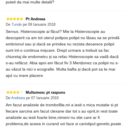
puteti da mai multe detalii?
Pt Andreea
De
Tunde
pe 09 Ianuarie 2018
Servus. Histeroscopie ai făcut? Mie la Histeroscopie au
descoperit ca am tot uterul polipos.polipii nu lăsau sa se prindă
embrionul sau și dacă se prindea nu rezista deoarece polipii
sunt int-o continua mișcare. Drept urmare a trebuit sa fac
chiuretaj de endometru și sa refac Histeroscopie sa vadă dacă
s-au refăcut. Abia apoi am făcut fiv 3 Menționez ca polipii nu s-
au văzut la nici o ecografie. Multa bafta și dacă pot sa te mai
ajut cu mare placere.
Multumesc pt raspuns
De
Andreea
pe 07 Ianuarie 2018
Am facut analizele de trombofilie,mi a iesit o mica mutatie si pt
fiecare sarcina am facut clexane dar tot s au oprit,in rest toate
analizele au iesit foarte bine,nimeni nu stie care ar fi
problema,de aceea in curand voi face si cariotipul genetic,poate