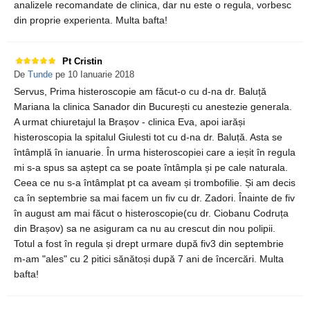
analizele recomandate de clinica, dar nu este o regula, vorbesc
din proprie experienta. Multa bafta!
Pt Cristin
De
Tunde
pe 10 Ianuarie 2018
Servus, Prima histeroscopie am făcut-o cu d-na dr. Baluță
Mariana la clinica Sanador din București cu anestezie generala.
A urmat chiuretajul la Brașov - clinica Eva, apoi iarăși
histeroscopia la spitalul Giulesti tot cu d-na dr. Baluță. Asta se
întâmplă în ianuarie. În urma histeroscopiei care a ieșit în regula
mi s-a spus sa aștept ca se poate întâmpla și pe cale naturala.
Ceea ce nu s-a întâmplat pt ca aveam și trombofilie. Și am decis
ca în septembrie sa mai facem un fiv cu dr. Zadori. Înainte de fiv
în august am mai făcut o histeroscopie(cu dr. Ciobanu Codruța
din Brașov) sa ne asiguram ca nu au crescut din nou polipii.
Totul a fost în regula și drept urmare după fiv3 din septembrie
m-am "ales" cu 2 pitici sănătoși după 7 ani de încercări. Multa
bafta!