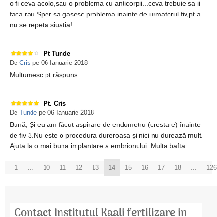
o fi ceva acolo,sau o problema cu anticorpii...ceva trebuie sa ii
faca rau.Sper sa gasesc problema inainte de urmatorul fiv,pt a
nu se repeta siuatia!
Pt Tunde
De
Cris
pe 06 Ianuarie 2018
Mulțumesc pt răspuns
Pt. Cris
De
Tunde
pe 06 Ianuarie 2018
Bună, Și eu am făcut aspirare de endometru (crestare) înainte
de fiv 3.Nu este o procedura dureroasa și nici nu durează mult.
Ajuta la o mai buna implantare a embrionului. Multa bafta!
1
...
10
11
12
13
14
15
16
17
18
...
126
Contact Institutul Kaali fertilizare in