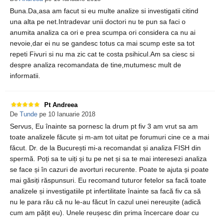
Buna.Da,asa am facut si eu multe analize si investigatii citind
una alta pe net.Intradevar unii doctori nu te pun sa faci o
anumita analiza ca ori e prea scumpa ori considera ca nu ai
nevoie,dar ei nu se gandesc totus ca mai scump este sa tot
repeti Fivuri si nu ma zic cat te costa psihicul.Am sa ciesc si
despre analiza recomandata de tine,mutumesc mult de
informatii.
Pt Andreea
De
Tunde
pe 10 Ianuarie 2018
Servus, Eu înainte sa pornesc la drum pt fiv 3 am vrut sa am
toate analizele făcute și m-am tot uitat pe forumuri cine ce a mai
făcut. Dr. de la București mi-a recomandat și analiza FISH din
spermă. Poți sa te uiți și tu pe net și sa te mai interesezi analiza
se face și în cazuri de avorturi recurente. Poate te ajuta și poate
mai găsiți răspunsuri. Eu recomand tuturor fetelor sa facă toate
analizele și investigatiile pt infertilitate înainte sa facă fiv ca să
nu le para rău că nu le-au făcut în cazul unei nereușite (adică
cum am pățit eu). Unele reușesc din prima încercare doar cu