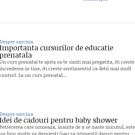
Despre sarcina
Importanta cursurilor de educatie
prenatala
Un curs prenatal te ajuta sa te simti mai pregatita, iti creste
increderea in tine, iti creste sentimentul ca detii mai mult
control. La un curs prenatal...
Despre sarcina
Idei de cadouri pentru baby shower
Petrecerea care urmeaza, inainte de a se naste micutul, este
un bun motiv sa daruiesti (sau sa primesti) daruri pentru