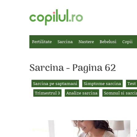
Fertilitate
Sarcina
Nastere
Bebelusi
Copii
Sarcina - Pagina 62
Sarcina pe saptamani
Simptome sarcina
Test
Trimestrul 3
Analize sarcina
Somnul si sarci