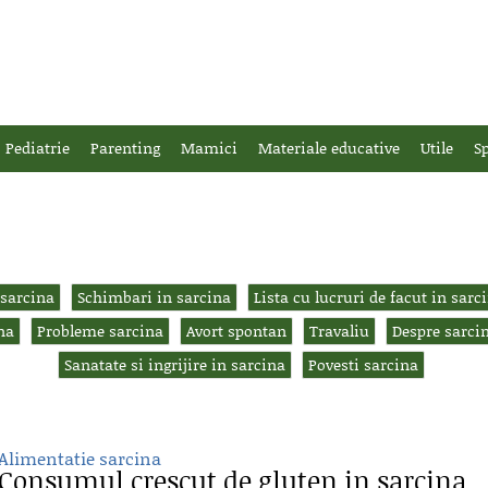
Pediatrie
Parenting
Mamici
Materiale educative
Utile
Sp
 sarcina
Schimbari in sarcina
Lista cu lucruri de facut in sarc
na
Probleme sarcina
Avort spontan
Travaliu
Despre sarci
Sanatate si ingrijire in sarcina
Povesti sarcina
Alimentatie sarcina
Consumul crescut de gluten in sarcina