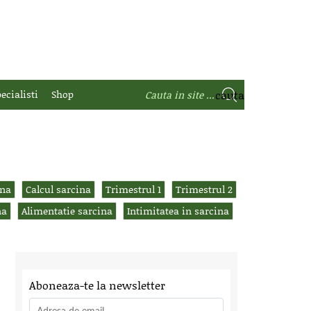
ecialisti
Shop
ina
Calcul sarcina
Trimestrul 1
Trimestrul 2
na
Alimentatie sarcina
Intimitatea in sarcina
Aboneaza-te la newsletter