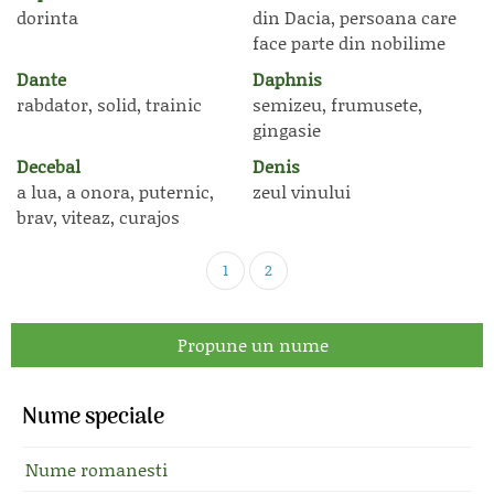
dorinta
din Dacia, persoana care
face parte din nobilime
Dante
Daphnis
rabdator, solid, trainic
semizeu, frumusete,
gingasie
Decebal
Denis
a lua, a onora, puternic,
zeul vinului
brav, viteaz, curajos
1
2
Propune un nume
Nume speciale
Nume romanesti