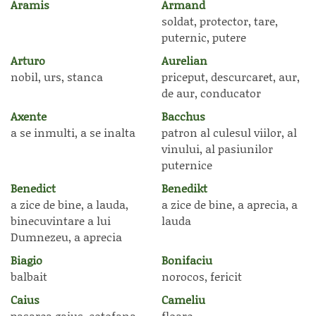
Aramis
Armand
soldat, protector, tare,
puternic, putere
Arturo
Aurelian
nobil, urs, stanca
priceput, descurcaret, aur,
de aur, conducator
Axente
Bacchus
a se inmulti, a se inalta
patron al culesul viilor, al
vinului, al pasiunilor
puternice
Benedict
Benedikt
a zice de bine, a lauda,
a zice de bine, a aprecia, a
binecuvintare a lui
lauda
Dumnezeu, a aprecia
Biagio
Bonifaciu
balbait
norocos, fericit
Caius
Cameliu
pasarea gaius, cotofana,
floare