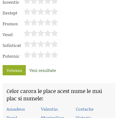
Inventiv
Destept
Frumos
Vesel
Sofisticat
Puternic
Voteaza
Vezi rezultate
Celor carora le place acest nume le mai
plac si numele:
Amadeus
Valentin
Costache
Dorel
Maximilian
Victoria