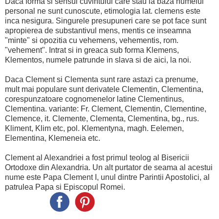
Daca forma si sensul cuvintului care stau la baza numelui
personal ne sunt cunoscute, etimologia lat. clemens este
inca nesigura. Singurele presupuneri care se pot face sunt
apropierea de substantivul mens, mentis ce inseamna
"minte" si opozitia cu vehemens, vehementis, rom.
"vehement". Intrat si in greaca sub forma Klemens,
Klementos, numele patrunde in slava si de aici, la noi.
Daca Clement si Clementa sunt rare astazi ca prenume,
mult mai populare sunt derivatele Clementin, Clementina,
corespunzatoare cognomenelor latine Clementinus,
Clementina. variante: Fr. Clement, Clementin, Clementine,
Clemence, it. Clemente, Clementa, Clementina, bg., rus.
Kliment, Klim etc, pol. Klementyna, magh. Eelemen,
Elementina, Klemeneia etc.
Clement al Alexandriei a fost primul teolog al Bisericii
Ortodoxe din Alexandria. Un alt purtator de seama al acestui
nume este Papa Clement I, unul dintre Parintii Apostolici, al
patrulea Papa si Episcopul Romei.