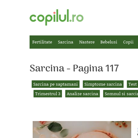
Fertilitate
Sarcina
Nastere
Bebelusi
Copii
Sarcina - Pagina 117
Sarcina pe saptamani
Simptome sarcina
Test
Trimestrul 3
Analize sarcina
Somnul si sarci