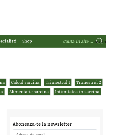
ecialisti
Shop
ina
Calcul sarcina
Trimestrul 1
Trimestrul 2
na
Alimentatie sarcina
Intimitatea in sarcina
Aboneaza-te la newsletter