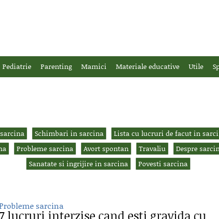
Pediatrie
Parenting
Mamici
Materiale educative
Utile
Sp
 sarcina
Schimbari in sarcina
Lista cu lucruri de facut in sarc
na
Probleme sarcina
Avort spontan
Travaliu
Despre sarci
Sanatate si ingrijire in sarcina
Povesti sarcina
Probleme sarcina
7 lucruri interzise cand esti gravida cu