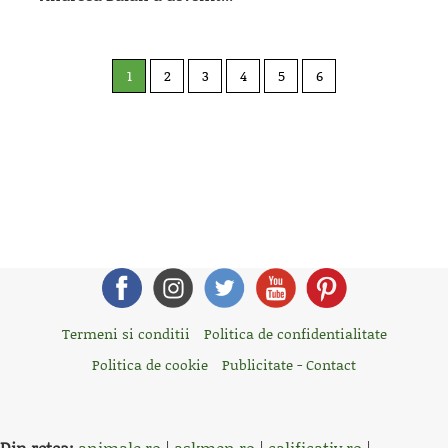
1
2
3
4
5
6
Termeni si conditii
Politica de confidentialitate
Politica de cookie
Publicitate - Contact
Din retea:
animale.ro
|
askmen.ro
|
calificativ.ro
|