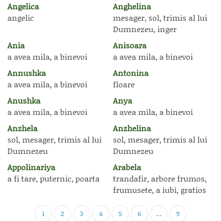
Angelica
Anghelina
angelic
mesager, sol, trimis al lui
Dumnezeu, inger
Ania
Anisoara
a avea mila, a binevoi
a avea mila, a binevoi
Annushka
Antonina
a avea mila, a binevoi
floare
Anushka
Anya
a avea mila, a binevoi
a avea mila, a binevoi
Anzhela
Anzhelina
sol, mesager, trimis al lui
sol, mesager, trimis al lui
Dumnezeu
Dumnezeu
Appolinariya
Arabela
a fi tare, puternic, poarta
trandafir, arbore frumos,
frumusete, a iubi, gratios
1
2
3
4
5
6
...
9