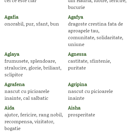
cel ce este clar
din Hadria, iubire, fericire,
bucurie
Agafia
Agafya
onorabil, pur, sfant, bun
dragoste crestina fata de
aproapele tau,
comunitate, solidaritate,
uniune
Aglaya
Agnessa
frumusete, splendoare,
castitate, sfintenie,
stralucire, glorie, briliant,
puritate
sclipitor
Agrafena
Agripina
nascut cu picioarele
nascut cu picioarele
inainte, cal salbatic
inainte
Aida
Aisha
ajutor, fericire, rang nobil,
prosperitate
recompensa, vizitator,
bogatie