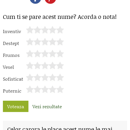
Cum ti se pare acest nume? Acorda o nota!
Inventiv
Destept
Frumos
Vesel
Sofisticat
Puternic
Voteaza
Vezi rezultate
Celor carora le place acest nume le mai