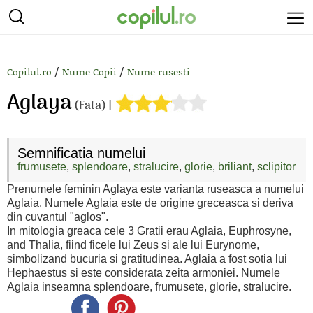
/
/
Copilul.ro
Nume Copii
Nume rusesti
Aglaya
(Fata) |
Semnificatia numelui
frumusete
,
splendoare
,
stralucire
,
glorie
,
briliant
,
sclipitor
Prenumele feminin Aglaya este varianta ruseasca a numelui
Aglaia. Numele Aglaia este de origine greceasca si deriva
din cuvantul "aglos".
In mitologia greaca cele 3 Gratii erau Aglaia, Euphrosyne,
and Thalia, fiind ficele lui Zeus si ale lui Eurynome,
simbolizand bucuria si gratitudinea. Aglaia a fost sotia lui
Hephaestus si este considerata zeita armoniei. Numele
Aglaia inseamna splendoare, frumusete, glorie, stralucire.