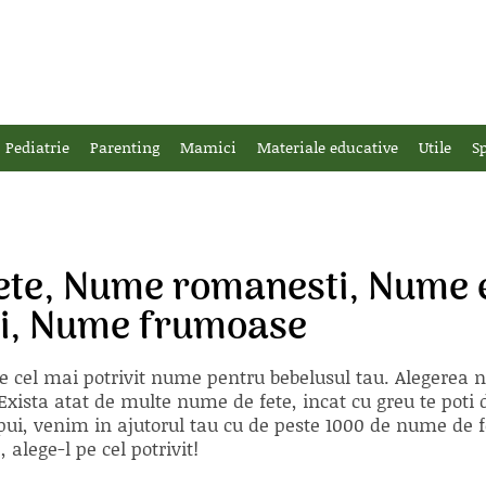
Pediatrie
Parenting
Mamici
Materiale educative
Utile
Sp
ete, Nume romanesti, Nume e
ti, Nume frumoase
e cel mai potrivit nume pentru bebelusul tau. Alegerea
xista atat de multe nume de fete, incat cu greu te poti d
ii pui, venim in ajutorul tau cu de peste 1000 de nume d
alege-l pe cel potrivit!