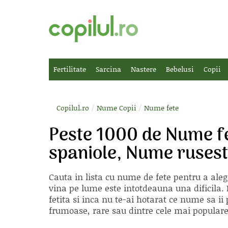
Fertilitate
Sarcina
Nastere
Bebelusi
Copii
/
/
Copilul.ro
Nume Copii
Nume fete
Peste 1000 de Nume f
spaniole, Nume ruses
Cauta in lista cu
nume de fete
pentru a aleg
vina pe lume este intotdeauna una dificila. E
fetita si inca nu te-ai hotarat ce nume sa 
frumoase, rare sau dintre cele mai populare, 