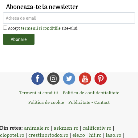
Aboneaza-te la newsletter
Accept
termenii si conditiile
site-ului.
Termeni si conditii
Politica de confidentialitate
Politica de cookie
Publicitate - Contact
Din retea:
animale.ro
|
askmen.ro
|
calificativ.ro
|
clopotel.ro
|
crestinortodox.ro
|
ele.ro
|
hit.ro
|
laso.ro
|