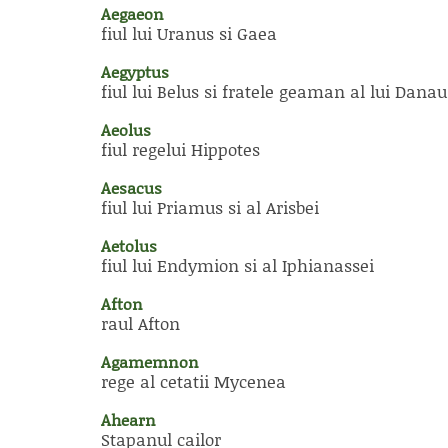
Aegaeon
fiul lui Uranus si Gaea
Aegyptus
fiul lui Belus si fratele geaman al lui Danau
Aeolus
fiul regelui Hippotes
Aesacus
fiul lui Priamus si al Arisbei
Aetolus
fiul lui Endymion si al Iphianassei
Afton
raul Afton
Agamemnon
rege al cetatii Mycenea
Ahearn
Stapanul cailor