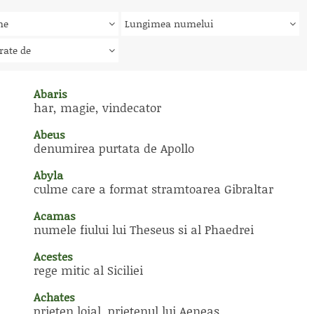
me
Lungimea numelui
rate de
Abaris
har, magie, vindecator
Abeus
denumirea purtata de Apollo
Abyla
culme care a format stramtoarea Gibraltar
Acamas
numele fiului lui Theseus si al Phaedrei
Acestes
rege mitic al Siciliei
Achates
prieten loial, prietenul lui Aeneas