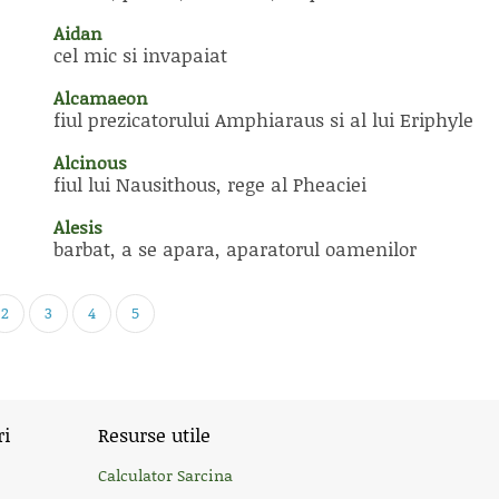
Aidan
cel mic si invapaiat
Alcamaeon
fiul prezicatorului Amphiaraus si al lui Eriphyle
Alcinous
fiul lui Nausithous, rege al Pheaciei
Alesis
barbat, a se apara, aparatorul oamenilor
2
3
4
5
ri
Resurse utile
Calculator Sarcina