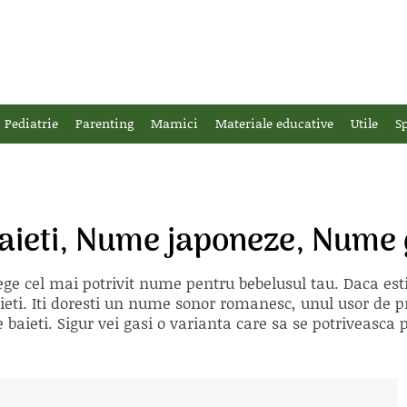
Pediatrie
Parenting
Mamici
Materiale educative
Utile
Sp
aieti, Nume japoneze, Nume 
ge cel mai potrivit nume pentru bebelusul tau. Daca esti i
eti. Iti doresti un nume sonor romanesc, unul usor de p
 baieti. Sigur vei gasi o varianta care sa se potriveasca p