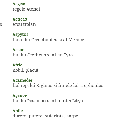
Aegeus
regele Atenei
Aeneas
s
erou troian
Aepytus
fiu al lui Cresphontes si al Meropei
Aeson
fiul lui Cretheus si al lui Tyro
Afric
nobil, placut
Agamedes
fiul regelui Erginus si fratele lui Trophonius
Agenor
fiul lui Poseidon si al nimfei Libya
Ahile
durere, putere, suferinta, sarpe