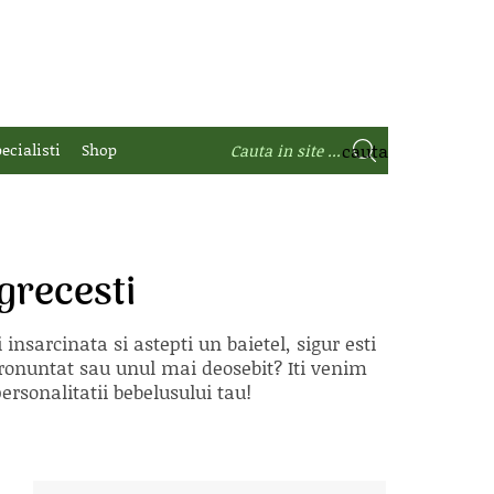
ecialisti
Shop
grecesti
nsarcinata si astepti un baietel, sigur esti
ronuntat sau unul mai deosebit? Iti venim
ersonalitatii bebelusului tau!