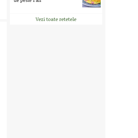
de peste 1 an
Vezi toate retetele