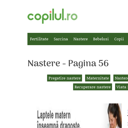
Fertilitate
Sarcina
Nastere
Bebelusi
Copii
Nastere - Pagina 56
Pregatire nastere
Maternitate
Naster
Recuperare nastere
Viata