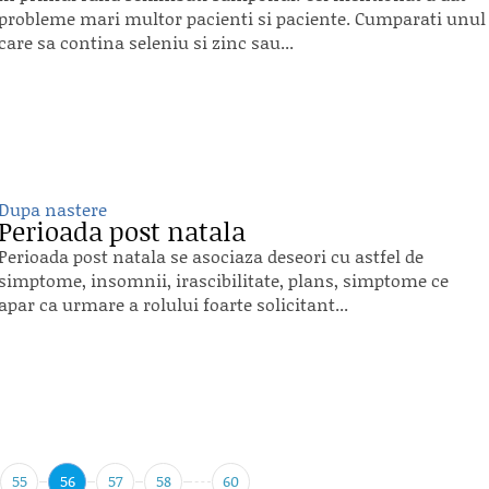
probleme mari multor pacienti si paciente. Cumparati unul
care sa contina seleniu si zinc sau...
Dupa nastere
Perioada post natala
Perioada post natala se asociaza deseori cu astfel de
simptome, insomnii, irascibilitate, plans, simptome ce
apar ca urmare a rolului foarte solicitant...
55
56
57
58
60