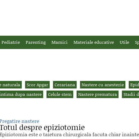
Pediatrie
Parenting
Mamici
Materiale educative
Utile
Sp
e naturala
Scor Apgar
Cezariana
Nastere cu anestezie
Epi
 intima dupa nastere
Celule stem
Nastere prematura
Stadii 
Pregatire nastere
Totul despre epiziotomie
Epiziotomia este o taietura chirurgicala facuta chiar inainte