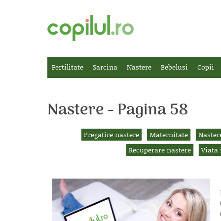
Fertilitate
Sarcina
Nastere
Bebelusi
Copii
Nastere - Pagina 58
Pregatire nastere
Maternitate
Naster
Recuperare nastere
Viata