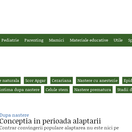
Pediatrie
Parenting
Mamici
Materiale educative
Utile
Sp
e naturala
Scor Apgar
Cezariana
Nastere cu anestezie
Epi
 intima dupa nastere
Celule stem
Nastere prematura
Stadii 
Dupa nastere
Conceptia in perioada alaptarii
Contrar convingerii populare alaptarea nu este nici pe