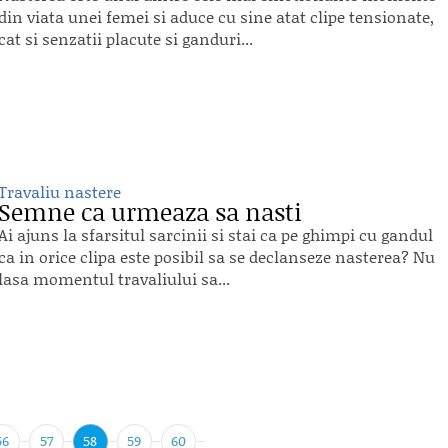
din viata unei femei si aduce cu sine atat clipe tensionate,
cat si senzatii placute si ganduri...
Travaliu nastere
Semne ca urmeaza sa nasti
Ai ajuns la sfarsitul sarcinii si stai ca pe ghimpi cu gandul
ca in orice clipa este posibil sa se declanseze nasterea? Nu
lasa momentul travaliului sa...
56
57
58
59
60