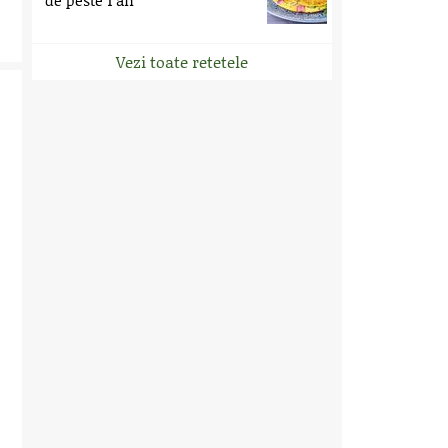
de peste 1 an
Vezi toate retetele