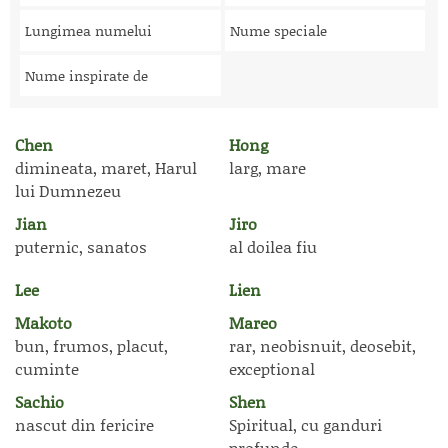
Lungimea numelui
Nume speciale
Nume inspirate de
Chen
Hong
dimineata, maret, Harul
larg, mare
lui Dumnezeu
Jian
Jiro
puternic, sanatos
al doilea fiu
Lee
Lien
Makoto
Mareo
bun, frumos, placut,
rar, neobisnuit, deosebit,
cuminte
exceptional
Sachio
Shen
nascut din fericire
Spiritual, cu ganduri
profunde