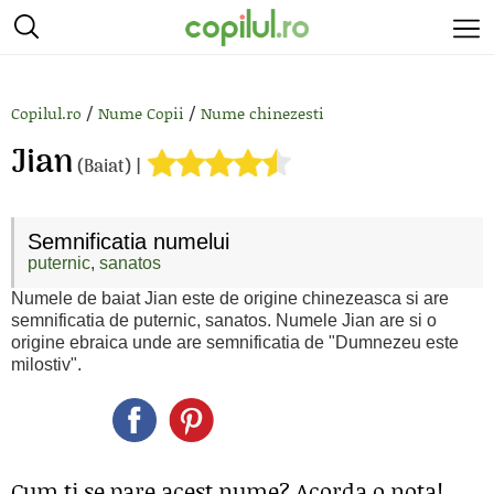
/
/
Copilul.ro
Nume Copii
Nume chinezesti
Jian
(Baiat) |
Semnificatia numelui
puternic
,
sanatos
Numele de baiat Jian este de origine chinezeasca si are
semnificatia de puternic, sanatos. Numele Jian are si o
origine ebraica unde are semnificatia de "Dumnezeu este
milostiv".
Cum ti se pare acest nume? Acorda o nota!