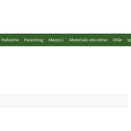
Pediatrie
Parenting
Mamici
Materiale educative
Utile
Sp