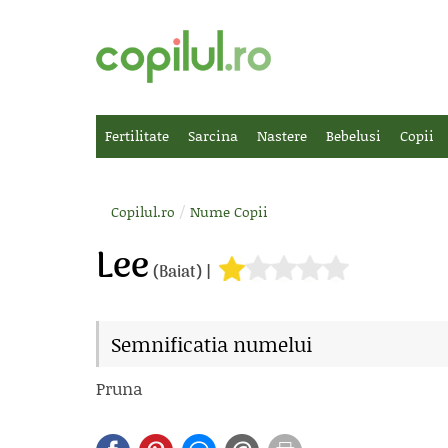
Fertilitate
Sarcina
Nastere
Bebelusi
Copii
/
Copilul.ro
Nume Copii
Lee
(Baiat) |
Semnificatia numelui
Pruna