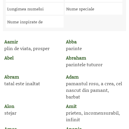
Lungimea numelui
Nume speciale
Nume inspirate de
Aamir
Abba
plin de viata, prosper
parinte
Abel
Abraham
parintele tuturor
Abram
Adam
tatal este inaltat
pamantul rosu, a crea, cel
nascut din pamant,
barbat
Alon
Amit
stejar
prieten, incomensurabil,
infinit
Amos
Anania