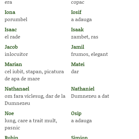
era
copac
Iona
Iosif
porumbel
a adauga
Isaac
Isaak
el rade
zambet, ras
Jacob
Jamil
inlocuitor
frumos, elegant
Marian
Matei
cel iubit, stapan, picatura
dar
de apa de mare
Nathanael
Nathaniel
om fara viclesug, dar de la
Dumnezeu a dat
Dumnezeu
Noe
Osip
lung, care a trait mult,
a adauga
pasnic
Rubin
Simion