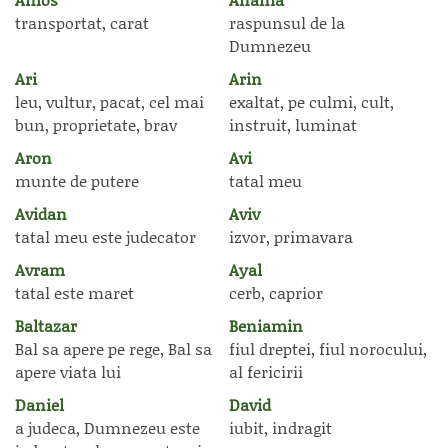
transportat, carat
raspunsul de la
Dumnezeu
Ari
Arin
leu, vultur, pacat, cel mai
exaltat, pe culmi, cult,
bun, proprietate, brav
instruit, luminat
Aron
Avi
munte de putere
tatal meu
Avidan
Aviv
tatal meu este judecator
izvor, primavara
Avram
Ayal
tatal este maret
cerb, caprior
Baltazar
Beniamin
Bal sa apere pe rege, Bal sa
fiul dreptei, fiul norocului,
apere viata lui
al fericirii
Daniel
David
a judeca, Dumnezeu este
iubit, indragit