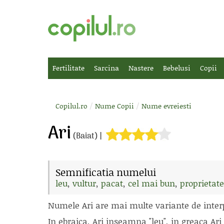
Fertilitate
Sarcina
Nastere
Bebelusi
Copii
/
/
Copilul.ro
Nume Copii
Nume evreiesti
Ari
(Baiat) |
Semnificatia numelui
leu
,
vultur
,
pacat
,
cel mai bun
,
proprietate
Numele Ari are mai multe variante de inter
In ebraica, Ari inseamna "leu", in greaca Ar