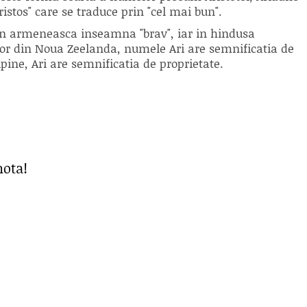
istos" care se traduce prin "cel mai bun".
 in armeneasca inseamna "brav", iar in hindusa
lor din Noua Zeelanda, numele Ari are semnificatia de
ilipine, Ari are semnificatia de proprietate.
nota!