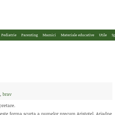
Pediatrie
Parenting
Mamici
Materiale educative
Utile
Sp
,
brav
pretare.
i este forma scurta a numelor precum Aristotel, Ariadne