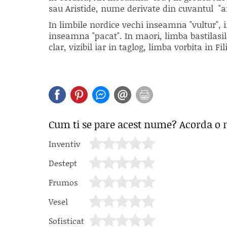
sau Aristide, nume derivate din cuvantul "ar
In limbile nordice vechi inseamna "vultur",
inseamna "pacat". In maori, limba bastilasi
clar, vizibil iar in taglog, limba vorbita in F
Cum ti se pare acest nume? Acorda o 
Inventiv
Destept
Frumos
Vesel
Sofisticat