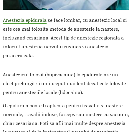
Anestezia epidurala
se face lombar, cu anestezic local si
este cea mai folosita metoda de anestezie la nastere,
incluzand cezariana. Acest tip de anestezie regionala a
inlocuit anestezia nervului rusinos si anestezia
paracervicala.
Anestezicul folosit (bupivacaina) la epidurala are un
efect prelungit si un inceput mai lent decat cele folosite
pentru anesteziile locale (lidocaina).
O epidurala poate fi aplicata pentru travaliu si nastere
normale, travalii induse, forceps sau nastere cu vacuum,
chiar cezariana. Poti sa afli mai multe despre anestezia
la nastere si de la instructorul cursului de respiratie