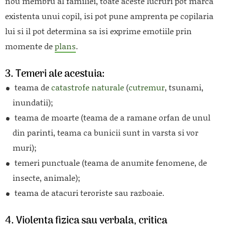
nou membru al familiei, toate aceste lucruri pot marca
existenta unui copil, isi pot pune amprenta pe copilaria
lui si il pot determina sa isi exprime emotiile prin
momente de
plans
.
3. Temeri ale acestuia:
teama de
catastrofe naturale
(
cutremur
, tsunami,
inundatii);
teama de moarte (teama de a ramane orfan de unul
din parinti, teama ca bunicii sunt in varsta si vor
muri);
temeri punctuale (teama de anumite fenomene, de
insecte, animale);
teama de atacuri teroriste sau razboaie.
4. Violenta fizica sau verbala, critica