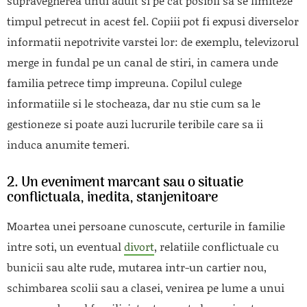
supravegherea unui adult si pe cat posibil sa se limiteze
timpul petrecut in acest fel. Copiii pot fi expusi diverselor
informatii nepotrivite varstei lor: de exemplu, televizorul
merge in fundal pe un canal de stiri, in camera unde
familia petrece timp impreuna. Copilul culege
informatiile si le stocheaza, dar nu stie cum sa le
gestioneze si poate auzi lucrurile teribile care sa ii
induca anumite temeri.
2. Un eveniment marcant sau o situatie
conflictuala, inedita, stanjenitoare
Moartea unei persoane cunoscute, certurile in familie
intre soti, un eventual
divort
, relatiile conflictuale cu
bunicii sau alte rude, mutarea intr-un cartier nou,
schimbarea scolii sau a clasei, venirea pe lume a unui