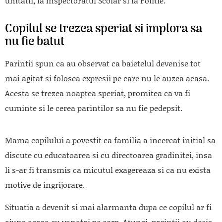
unitatii, la Inspectoratul Scolar si la Politie.
Copilul se trezea speriat si implora sa
nu fie batut
Parintii spun ca au observat ca baietelul devenise tot
mai agitat si folosea expresii pe care nu le auzea acasa.
Acesta se trezea noaptea speriat, promitea ca va fi
cuminte si le cerea parintilor sa nu fie pedepsit.
Mama copilului a povestit ca familia a incercat initial sa
discute cu educatoarea si cu directoarea gradinitei, insa
li s-ar fi transmis ca micutul exagereaza si ca nu exista
motive de ingrijorare.
Situatia a devenit si mai alarmanta dupa ce copilul ar fi
ajuns acasa cu vanatai pe corp. Atunci, parintii au decis