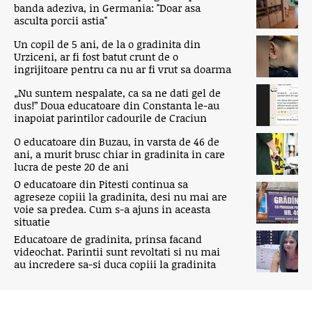
banda adeziva, in Germania: "Doar asa
asculta porcii astia"
Un copil de 5 ani, de la o gradinita din
Urziceni, ar fi fost batut crunt de o
ingrijitoare pentru ca nu ar fi vrut sa doarma
„Nu suntem nespalate, ca sa ne dati gel de
dus!” Doua educatoare din Constanta le-au
inapoiat parintilor cadourile de Craciun
O educatoare din Buzau, in varsta de 46 de
ani, a murit brusc chiar in gradinita in care
lucra de peste 20 de ani
O educatoare din Pitesti continua sa
agreseze copiii la gradinita, desi nu mai are
voie sa predea. Cum s-a ajuns in aceasta
situatie
Educatoare de gradinita, prinsa facand
videochat. Parintii sunt revoltati si nu mai
au incredere sa-si duca copiii la gradinita