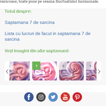
varicoase, toate puse pe seama fluctuatiilor hormonale.
Totul despre:
Saptamana 7 de sarcina
Lista cu lucruri de facut in saptamana 7 de
sarcina
Vezi imagini din alte saptamani:
‹
›
6
7
8
9