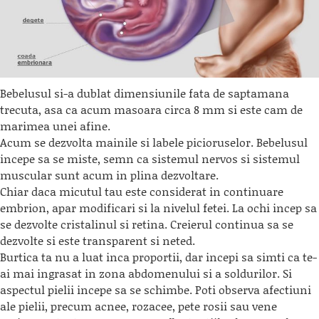
Bebelusul si-a dublat dimensiunile fata de saptamana
trecuta, asa ca acum masoara circa 8 mm si este cam de
marimea unei afine.
Acum se dezvolta mainile si labele picioruselor. Bebelusul
incepe sa se miste, semn ca sistemul nervos si sistemul
muscular sunt acum in plina dezvoltare.
Chiar daca micutul tau este considerat in continuare
embrion, apar modificari si la nivelul fetei. La ochi incep sa
se dezvolte cristalinul si retina. Creierul continua sa se
dezvolte si este transparent si neted.
Burtica ta nu a luat inca proportii, dar incepi sa simti ca te-
ai mai ingrasat in zona abdomenului si a soldurilor. Si
aspectul pielii incepe sa se schimbe. Poti observa afectiuni
ale pielii, precum acnee, rozacee, pete rosii sau vene