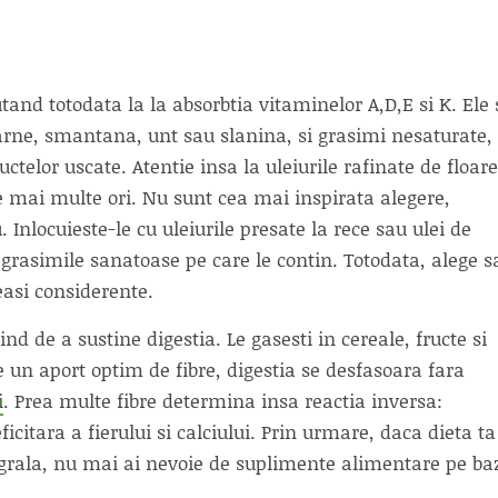
and totodata la la absorbtia vitaminelor A,D,E si K. Ele 
arne, smantana, unt sau slanina, si grasimi nesaturate,
ructelor uscate. Atentie insa la uleiurile rafinate de floar
 de mai multe ori. Nu sunt cea mai inspirata alegere,
 Inlocuieste-le cu uleiurile presate la rece sau ulei de
grasimile sanatoase pe care le contin. Totodata, alege s
asi considerente.
ind de a sustine digestia. Le gasesti in cereale, fructe si
 un aport optim de fibre, digestia se desfasoara fara
i
. Prea multe fibre determina insa reactia inversa:
ficitara a fierului si calciului. Prin urmare, daca dieta ta
tegrala, nu mai ai nevoie de suplimente alimentare pe ba