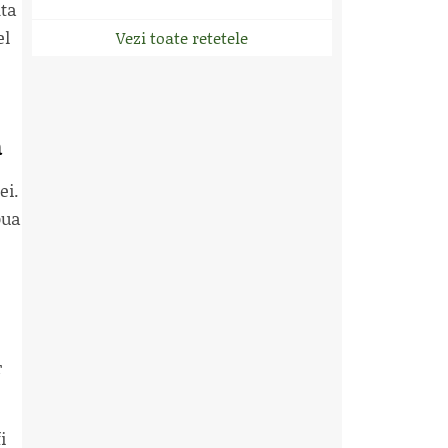
nta
el
Vezi toate retetele
a
ei.
oua
r
i