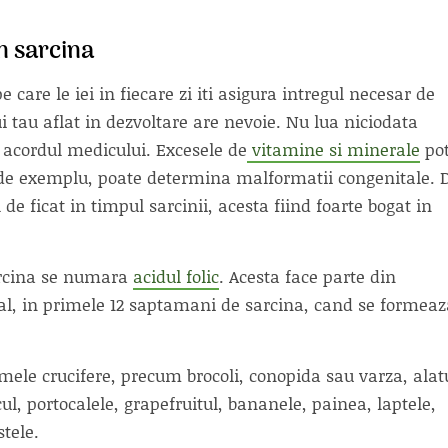
in sarcina
 care le iei in fiecare zi iti asigura intregul necesar de
i tau aflat in dezvoltare are nevoie. Nu lua niciodata
acordul medicului. Excesele de
vitamine si minerale
po
 de exemplu, poate determina malformatii congenitale. 
e ficat in timpul sarcinii, acesta fiind foarte bogat in
sarcina se numara
acidul folic
. Acesta face parte din
ial, in primele 12 saptamani de sarcina, cand se formeaz
mele crucifere, precum brocoli, conopida sau varza, alat
ul, portocalele, grapefruitul, bananele, painea, laptele,
stele.