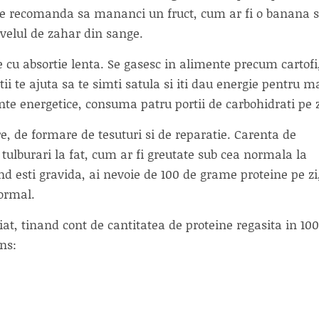
i se recomanda sa mananci un fruct, cum ar fi o banana 
ivelul de zahar din sange.
de cu absortie lenta. Se gasesc in alimente precum cartofi
tii te ajuta sa te simti satula si iti dau energie pentru m
nte energetice, consuma patru portii de carbohidrati pe z
re, de formare de tesuturi si de reparatie. Carenta de
tulburari la fat, cum ar fi greutate sub cea normala la
d esti gravida, ai nevoie de 100 de grame proteine pe zi
normal.
iat, tinand cont de cantitatea de proteine regasita in 100
ns: