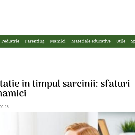
Pediatrie
Parenting
Mamici
Materiale educative
Utile
Sp
tie in timpul sarcinii: sfaturi
 mamici
05-18