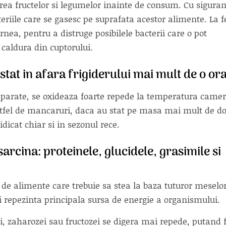
area fructelor si legumelor inainte de consum. Cu sigura
cteriile care se gasesc pe suprafata acestor alimente. La f
nea, pentru a distruge posibilele bacterii care o pot
caldura din cuptorului.
tat in afara frigiderului mai mult de o or
eparate, se oxideaza foarte repede la temperatura camer
astfel de mancaruri, daca au stat pe masa mai mult de d
idicat chiar si in sezonul rece.
 sarcina: proteinele, glucidele, grasimile si
l de alimente care trebuie sa stea la baza tuturor meselo
nti repezinta principala sursa de energie a organismului.
ei, zaharozei sau fructozei se digera mai repede, putand f