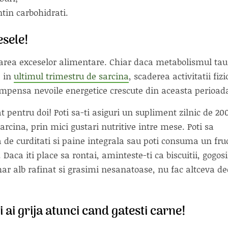
ntin carbohidrati.
cesele!
itarea exceselor alimentare. Chiar daca metabolismul tau
e in
ultimul trimestru de sarcina
, scaderea activitatii fizi
ompensa nevoile energetice crescute din aceasta perioad
pentru doi! Poti sa-ti asiguri un supliment zilnic de 20
sarcina, prin mici gustari nutritive intre mese. Poti sa
 de curditati si paine integrala sau poti consuma un fru
Daca iti place sa rontai, aminteste-ti ca biscuitii, gogosi
ahar alb rafinat si grasimi nesanatoase, nu fac altceva de
i ai grija atunci cand gatesti carne!