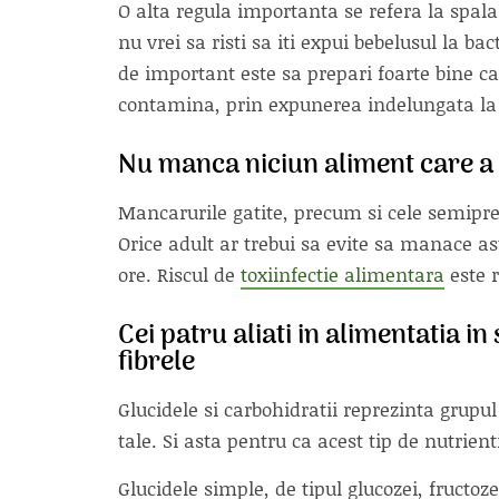
O alta regula importanta se refera la spal
nu vrei sa risti sa iti expui bebelusul la ba
de important este sa prepari foarte bine car
contamina, prin expunerea indelungata la 
Nu manca niciun aliment care a s
Mancarurile gatite, precum si cele semipr
Orice adult ar trebui sa evite sa manace 
ore. Riscul de
toxiinfectie alimentara
este r
Cei patru aliati in alimentatia in
fibrele
Glucidele si carbohidratii reprezinta grupu
tale. Si asta pentru ca acest tip de nutrie
Glucidele simple, de tipul glucozei, fructoz