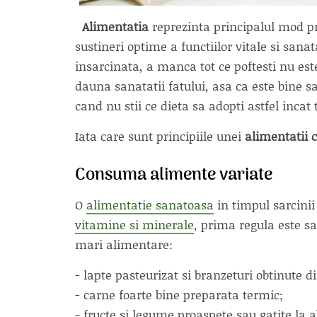
Alimentatia
reprezinta principalul mod pr
sustineri optime a functiilor vitale si sanat
insarcinata, a manca tot ce poftesti nu es
dauna sanatatii fatului, asa ca este bine s
cand nu stii ce dieta sa adopti astfel incat t
Iata care sunt principiile unei
alimentatii c
Consuma alimente variate
O
alimentatie sanatoasa
in timpul sarcinii
vitamine si minerale
, prima regula este s
mari alimentare:
- lapte pasteurizat si branzeturi obtinute d
- carne foarte bine preparata termic;
- fructe si legume proaspete sau gatite la a