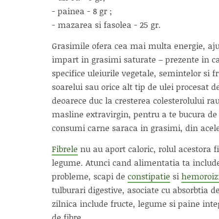
- painea - 8 gr ;
- mazarea si fasolea - 25 gr.
Grasimile ofera cea mai multa energie, ajut
impart in grasimi saturate – prezente in c
specifice uleiurile vegetale, semintelor si f
soarelui sau orice alt tip de ulei procesat
deoarece duc la cresterea colesterolului rau.
masline extravirgin, pentru a te bucura de 
consumi carne saraca in grasimi, din acele
Fibrele
nu au aport caloric, rolul acestora fi
legume. Atunci cand alimentatia ta include
probleme, scapi de
constipatie
si
hemoroiz
tulburari digestive, asociate cu absorbtia de
zilnica include fructe, legume si paine in
de fibre.