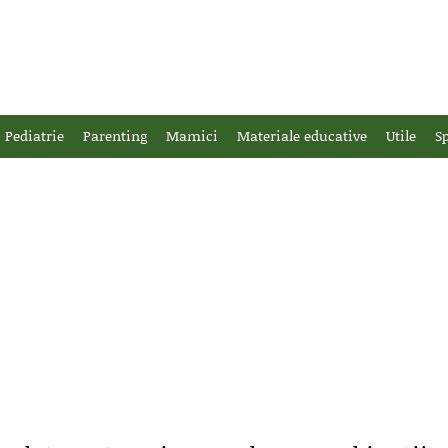
Pediatrie
Parenting
Mamici
Materiale educative
Utile
Sp