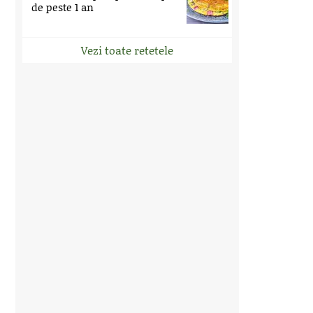
de peste 1 an
Vezi toate retetele