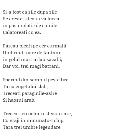
Si-a fost ca zile dupa zile
Pe crestet steaua va lucea.
in pas molatic de camile
Calatoreati cu ea.
Pareau picati pe cer curmalii
Umbrind roare de fantani;
in golul mort urlau sacalii,
Dar voi, trei magi batrani,
Sporind din semnul peste fire
Taria cugetului slab,
Treceati paraginile-asire
Si haosul arab.
Treceati cu ochii-n steaua care,
Cu vraji in minunatu-I chip,
Tara trei umbre legendare