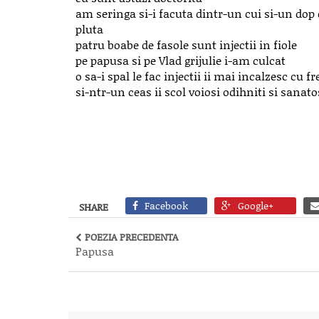
am seringa si-i facuta dintr-un cui si-un dop
pluta
patru boabe de fasole sunt injectii in fiole
pe papusa si pe Vlad grijulie i-am culcat
o sa-i spal le fac injectii ii mai incalzesc cu fr
si-ntr-un ceas ii scol voiosi odihniti si sanato
Facebook
Google+
SHARE
POEZIA PRECEDENTA
Papusa