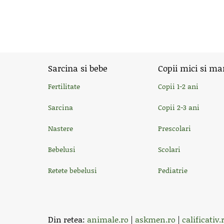
Sarcina si bebe
Copii mici si ma
Fertilitate
Copii 1-2 ani
Sarcina
Copii 2-3 ani
Nastere
Prescolari
Bebelusi
Scolari
Retete bebelusi
Pediatrie
Din retea:
animale.ro
|
askmen.ro
|
calificativ.