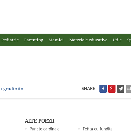
Pediatrie
Parenting
Mamici
Materiale educative
Utile
Sp
u gradinita
SHARE
ALTE POEZII
Puncte cardinale
Fetita cu fundita