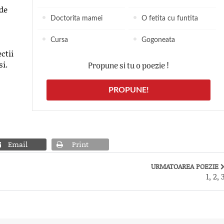
 de
Doctorita mamei
O fetita cu funtita
Cursa
Gogoneata
ectii
si.
Propune si tu o poezie !
PROPUNE!
Email
Print
URMATOAREA POEZIE
1, 2, 