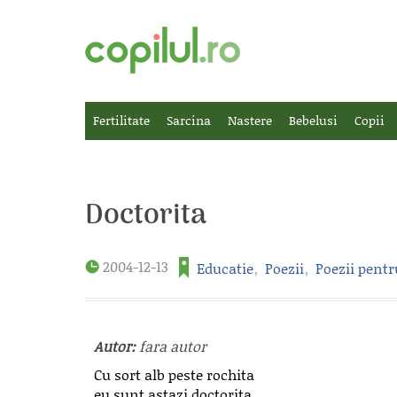
Fertilitate
Sarcina
Nastere
Bebelusi
Copii
Doctorita
2004-12-13
Educatie
,
Poezii
,
Poezii pentr
Autor:
fara autor
Cu sort alb peste rochita
eu sunt astazi doctorita