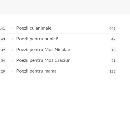
Poezii cu animale
141
443
Poezii pentru bunici!
143
42
Poezii pentru Mos Nicolae
39
13
Poezii pentru Mos Craciun
54
51
Poezii pentru mama
29
123