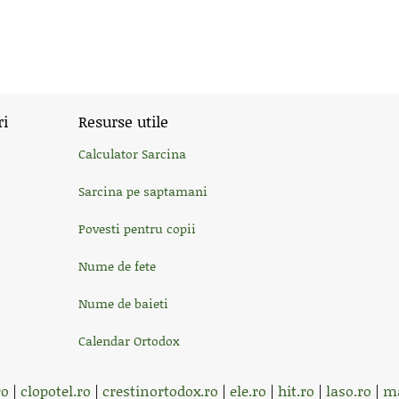
ri
Resurse utile
Calculator Sarcina
Sarcina pe saptamani
Povesti pentru copii
Nume de fete
Nume de baieti
Calendar Ortodox
ro
|
clopotel.ro
|
crestinortodox.ro
|
ele.ro
|
hit.ro
|
laso.ro
|
ma