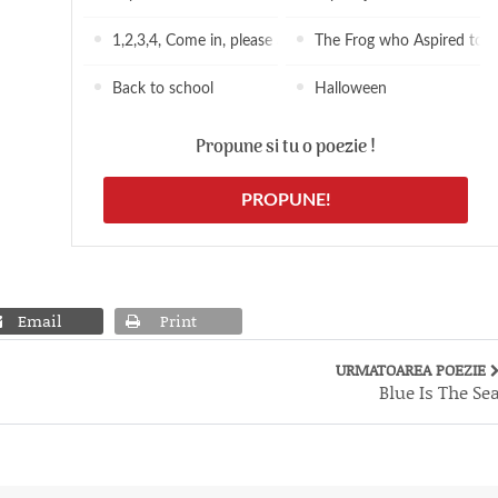
1,2,3,4, Come in, please and shut the door!
The Frog who Aspired to B
Back to school
Halloween
Propune si tu o poezie !
PROPUNE!
Email
Print
URMATOAREA POEZIE
Blue Is The Se