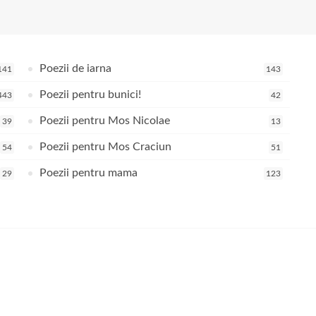
Poezii de iarna
141
143
Poezii pentru bunici!
443
42
Poezii pentru Mos Nicolae
39
13
Poezii pentru Mos Craciun
54
51
Poezii pentru mama
29
123