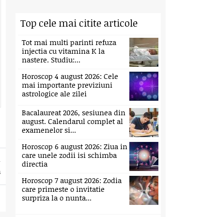
ecome as Big as the Ox
Top cele mai citite articole
Tot mai multi parinti refuza
injectia cu vitamina K la
nastere. Studiu:...
Horoscop 4 august 2026: Cele
mai importante previziuni
astrologice ale zilei
Bacalaureat 2026, sesiunea din
august. Calendarul complet al
examenelor si...
Horoscop 6 august 2026: Ziua in
care unele zodii isi schimba
directia
a
Horoscop 7 august 2026: Zodia
care primeste o invitatie
surpriza la o nunta...