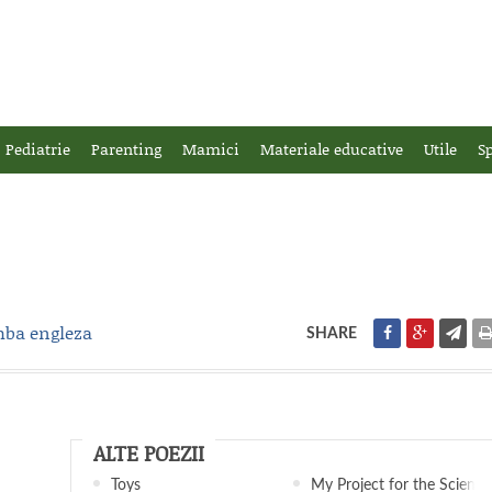
Pediatrie
Parenting
Mamici
Materiale educative
Utile
Sp
imba engleza
SHARE
ALTE POEZII
Toys
My Project for the Science