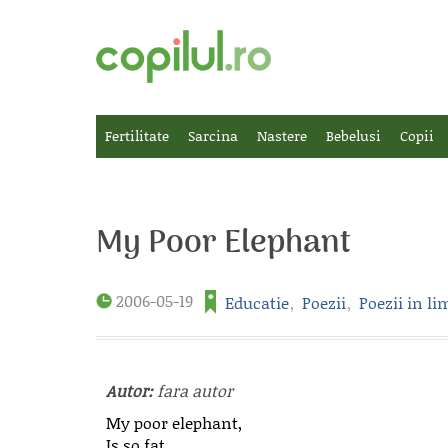
Fertilitate
Sarcina
Nastere
Bebelusi
Copii
My Poor Elephant
2006-05-19
Educatie
,
Poezii
,
Poezii in l
Autor:
fara autor
My poor elephant,
Is so fat,