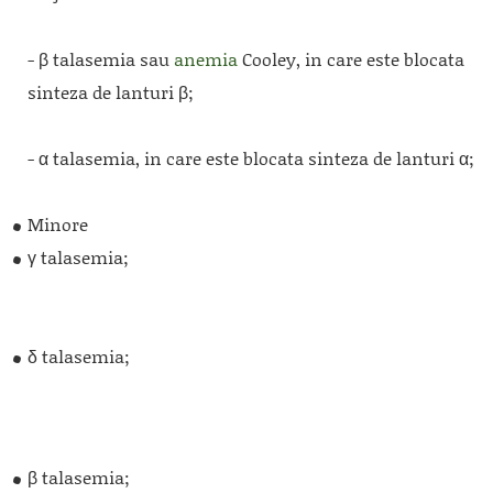
- β talasemia sau
anemia
Cooley, in care este blocata
sinteza de lanturi β;
- α talasemia, in care este blocata sinteza de lanturi α;
Minore
γ talasemia;
δ talasemia;
β talasemia;