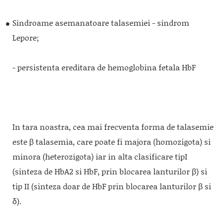
Sindroame asemanatoare talasemiei - sindrom
Lepore;
- persistenta ereditara de hemoglobina fetala HbF
In tara noastra, cea mai frecventa forma de talasemie
este β talasemia, care poate fi majora (homozigota) si
minora (heterozigota) iar in alta clasificare tipI
(sinteza de HbA2 si HbF, prin blocarea lanturilor β) si
tip II (sinteza doar de HbF prin blocarea lanturilor β si
δ).