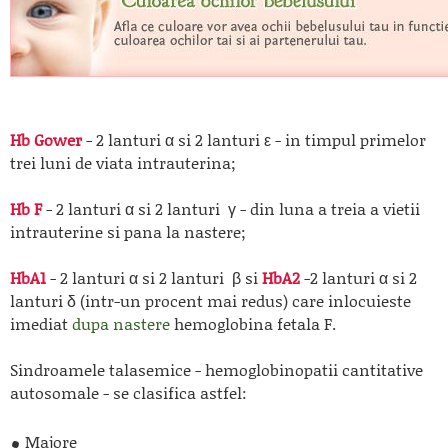
Hb Gower
- 2 lanturi α si 2 lanturi ε - in timpul primelor
trei luni de viata intrauterina;
Hb F
- 2 lanturi α si 2 lanturi γ - din luna a treia a vietii
intrauterine si pana la nastere;
HbA1
- 2 lanturi α si 2 lanturi β si
HbA2
-2 lanturi α si 2
lanturi δ (intr-un procent mai redus) care inlocuieste
imediat
dupa nastere
hemoglobina fetala F.
Sindroamele talasemice - hemoglobinopatii cantitative
autosomale - se clasifica astfel:
Majore