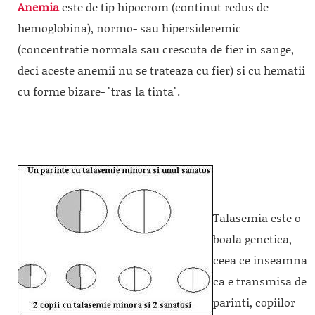
Anemia
este de tip hipocrom (continut redus de
hemoglobina), normo- sau hipersideremic
(concentratie normala sau crescuta de fier in sange,
deci aceste anemii nu se trateaza cu fier) si cu hematii
cu forme bizare- "tras la tinta".
Talasemia este o
boala genetica,
ceea ce inseamna
ca e transmisa de
parinti, copiilor