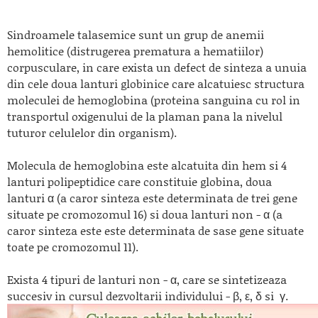
Sindroamele talasemice sunt un grup de anemii
hemolitice (distrugerea prematura a hematiilor)
corpusculare, in care exista un defect de sinteza a unuia
din cele doua lanturi globinice care alcatuiesc structura
moleculei de hemoglobina (proteina sanguina cu rol in
transportul oxigenului de la plaman pana la nivelul
tuturor celulelor din organism).
Molecula de hemoglobina este alcatuita din hem si 4
lanturi polipeptidice care constituie globina, doua
lanturi α (a caror sinteza este determinata de trei gene
situate pe cromozomul 16) si doua lanturi non - α (a
caror sinteza este este determinata de sase gene situate
toate pe cromozomul 11).
Exista 4 tipuri de lanturi non - α, care se sintetizeaza
succesiv in cursul dezvoltarii individului - β, ε, δ si γ.