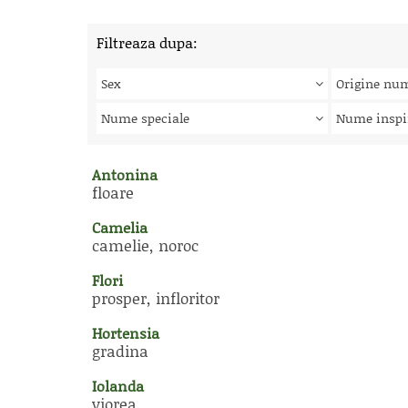
Filtreaza dupa:
Sex
Origine nu
Nume speciale
Nume inspi
Antonina
floare
Camelia
camelie, noroc
Flori
prosper, infloritor
Hortensia
gradina
Iolanda
viorea