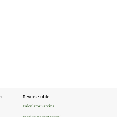
ri
Resurse utile
Calculator Sarcina
Sarcina pe saptamani