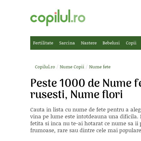
Fertilitate
Sarcina
Nastere
Bebelusi
Copii
/
/
Copilul.ro
Nume Copii
Nume fete
Peste 1000 de Nume f
rusesti, Nume flori
Cauta in lista cu
nume de fete
pentru a aleg
vina pe lume este intotdeauna una dificila. E
fetita si inca nu te-ai hotarat ce nume sa 
frumoase, rare sau dintre cele mai populare, 