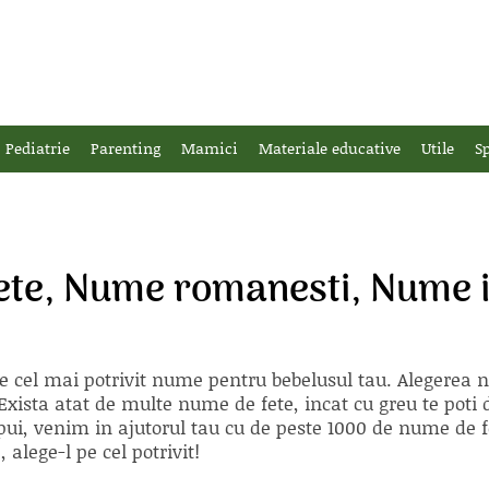
Pediatrie
Parenting
Mamici
Materiale educative
Utile
Sp
ete, Nume romanesti, Nume i
e cel mai potrivit nume pentru bebelusul tau. Alegerea
xista atat de multe nume de fete, incat cu greu te poti d
ii pui, venim in ajutorul tau cu de peste 1000 de nume d
alege-l pe cel potrivit!