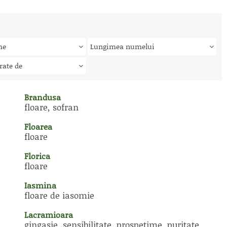
me
Lungimea numelui
rate de
Brandusa
floare, sofran
Floarea
floare
Florica
floare
Iasmina
floare de iasomie
Lacramioara
gingasie, sensibilitate, prospetime, puritate