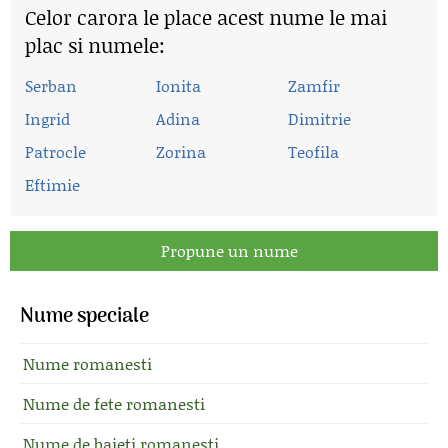
Celor carora le place acest nume le mai
plac si numele:
Serban
Ionita
Zamfir
Ingrid
Adina
Dimitrie
Patrocle
Zorina
Teofila
Eftimie
Propune un nume
Nume speciale
Nume romanesti
Nume de fete romanesti
Nume de baieti romanesti