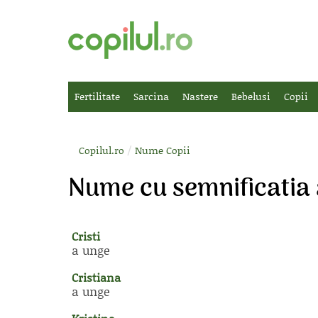
Fertilitate
Sarcina
Nastere
Bebelusi
Copii
/
Copilul.ro
Nume Copii
Nume cu semnificatia
Cristi
a unge
Cristiana
a unge