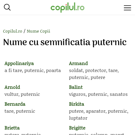
/
Copilul.ro
Nume Copii
Nume cu semnificatia puternic
Appolinariya
Armand
a fi tare, puternic, poarta
soldat, protector, tare,
puternic, putere
Arnold
Balint
vultur, puternic
viguros, puternic, sanatos
Bernarda
Birkita
tare, puternic
putere, aparator, puternic,
luptator
Brietta
Brigitte
putere, puternic
puternic, solemn, maret,