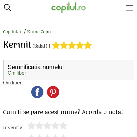
/
Copilul.ro
Nume Copii
Kermit
(Baiat) |
Semnificatia numelui
Om liber
Om liber
Cum ti se pare acest nume? Acorda o nota!
Inventiv