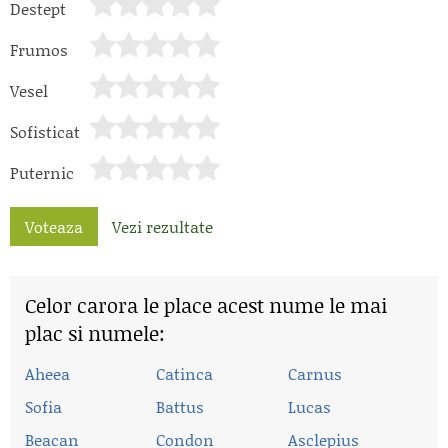
Destept
Frumos
Vesel
Sofisticat
Puternic
Voteaza
Vezi rezultate
Celor carora le place acest nume le mai
plac si numele:
Aheea
Catinca
Carnus
Sofia
Battus
Lucas
Beacan
Condon
Asclepius