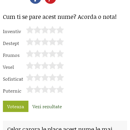
Cum ti se pare acest nume? Acorda o nota!
Inventiv
Destept
Frumos
Vesel
Sofisticat
Puternic
Voteaza
Vezi rezultate
Celor carora le place acest nume le mai