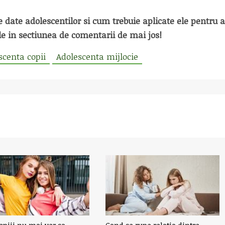
ie date adolescentilor si cum trebuie aplicate ele pentru a
le in sectiunea de comentarii de mai jos!
scenta copii
Adolescenta mijlocie
opiii nu mai vor sa
Cand se rupe relatia dintre