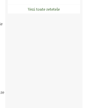
Vezi toate retetele
le
are