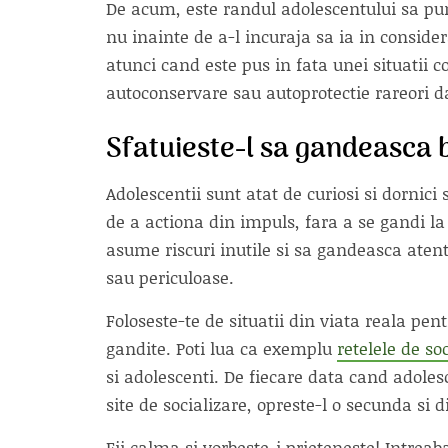
De acum, este randul adolescentului sa puna 
nu inainte de a-l incuraja sa ia in considera
atunci cand este pus in fata unei situatii co
autoconservare sau autoprotectie rareori d
Sfatuieste-l sa gandeasca b
Adolescentii sunt atat de curiosi si dornici
de a actiona din impuls, fara a se gandi la 
asume riscuri inutile si sa gandeasca atent 
sau periculoase.
Foloseste-te de situatii din viata reala pe
gandite. Poti lua ca exemplu
retelele de so
si adolescenti. De fiecare data cand adolesc
site de socializare, opreste-l o secunda si 
Fii calma si vorbeste-i prieteneste! Intreab