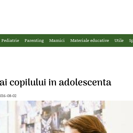
Pediatrie
Parenting
Mamici
Materiale educative
Utile
Sp
dai copilului in adolescenta
2016-08-02