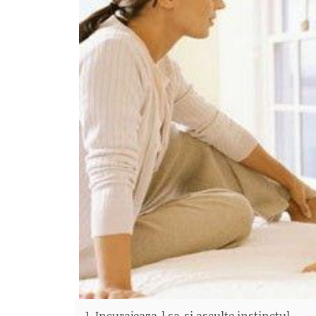
1. Incurajeaza-l sa-si asculte instinctul