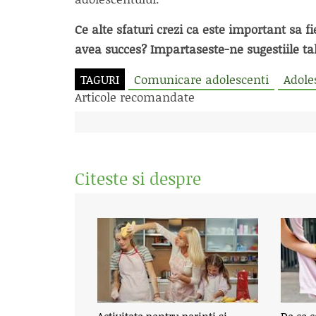
Ce alte sfaturi crezi ca este important sa f
avea succes? Impartaseste-ne sugestiile ta
TAGURI
Comunicare adolescenti
Adole
Articole recomandate
Citeste si despre
Activitate pentru parinti si
De ce c