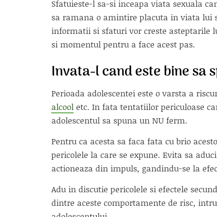
Sfatuieste-l sa-si inceapa viata sexuala can
sa ramana o amintire placuta in viata lui si
informatii si sfaturi vor creste asteptarile 
si momentul pentru a face acest pas.
Invata-l cand este bine sa 
Perioada adolescentei este o varsta a riscu
alcool
etc. In fata tentatiilor periculoase c
adolescentul sa spuna un NU ferm.
Pentru ca acesta sa faca fata cu brio acesto
pericolele la care se expune. Evita sa aduci
actioneaza din impuls, gandindu-se la ef
Adu in discutie pericolele si efectele secu
dintre aceste comportamente de risc, intru
adolescentului.