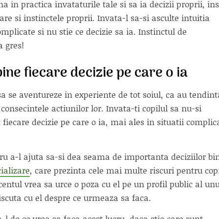
in practica invataturile tale si sa ia decizii proprii, in
re si instinctele proprii. Invata-l sa-si asculte intuitia
mplicate si nu stie ce decizie sa ia. Instinctul de
a gres!
ine fiecare decizie pe care o ia
 sa se aventureze in experiente de tot soiul, ca au tendint
consecintele actiunilor lor. Invata-ti copilul sa nu-si
fiecare decizie pe care o ia, mai ales in situatii complic
ntru a-l ajuta sa-si dea seama de importanta deciziilor bi
cializare
, care prezinta cele mai multe riscuri pentru cop
entul vrea sa urce o poza cu el pe un profil public al unu
discuta cu el despre ce urmeaza sa faca.
a-l de ce vrea sa faca acest lucru, daca stie care sunt