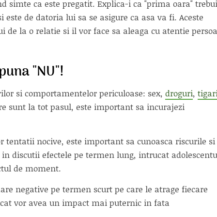
d simte ca este pregatit. Explica-i ca "prima oara" trebu
 este de datoria lui sa se asigure ca asa va fi. Aceste
lui de la o relatie si il vor face sa aleaga cu atentie perso
spuna "NU"!
rilor si comportamentelor periculoase: sex,
droguri
,
tigar
are sunt la tot pasul, este important sa incurajezi
r tentatii nocive, este important sa cunoasca riscurile si
 in discutii efectele pe termen lung, intrucat adolescentu
ectul de moment.
ndare negative pe termen scurt pe care le atrage fiecare
cat vor avea un impact mai puternic in fata