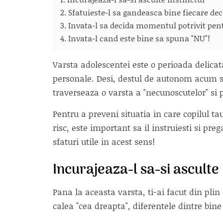
2. Sfatuieste-l sa gandeasca bine fiecare deci
3. Invata-l sa decida momentul potrivit pent
4. Invata-l cand este bine sa spuna "NU"!
Varsta adolescentei este o perioada delicata,
personale. Desi, destul de autonom acum s
traverseaza o varsta a "necunoscutelor" si 
Pentru a preveni situatia in care copilul t
risc, este important sa il instruiesti si pre
sfaturi utile in acest sens!
Incurajeaza-l sa-si asculte 
Pana la aceasta varsta, ti-ai facut din plin
calea "cea dreapta", diferentele dintre bine