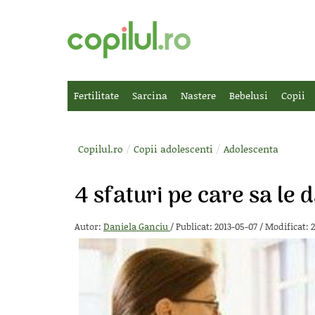
Fertilitate
Sarcina
Nastere
Bebelusi
Copii
/
/
Copilul.ro
Copii adolescenti
Adolescenta
4 sfaturi pe care sa le 
Autor:
Daniela Ganciu
/
Publicat: 2013-05-07
/
Modificat: 