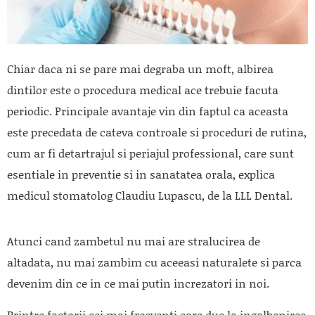
Chiar daca ni se pare mai degraba un moft, albirea
dintilor este o procedura medical ace trebuie facuta
periodic. Principale avantaje vin din faptul ca aceasta
este precedata de cateva controale si proceduri de rutina,
cum ar fi detartrajul si periajul professional, care sunt
esentiale in preventie si in sanatatea orala, explica
medicul stomatolog Claudiu Lupascu, de la LLL Dental.
Atunci cand zambetul nu mai are stralucirea de
altadata, nu mai zambim cu aceeasi naturalete si parca
devenim din ce in ce mai putin increzatori in noi.
Printre factorii cei mai frecventi care duc la ingalbenirea