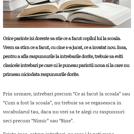
Orice parinte isi doreste sa stie ce a facut copilul lui la scoala.
Vrem sa stim ce a facut, cu cine s-a jucat, ce a invatat nou. Insa,
pentru a afla raspunsurile la intrebarile dorite, trebuie sa eviti
clasicele intrebari pe care ni le puneau parintii noua si la care nu
primeau niciodata raspunsurile dorite.
Prin urmare, intrebari precum “Ce ai facut la scoala” sau
“Cum a fost la scoala”, nu trebuie sa se regaseasca in
vocabularul tau, daca nu vrei sa te alegi cu raspunsuri
seci precum “Nimic” sau “Bine”.
Exista insa, cateva intrebari, pe care i le poti pune