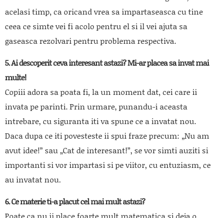
acelasi timp, ca oricand vrea sa impartaseasca cu tine
ceea ce simte vei fi acolo pentru el si il vei ajuta sa
gaseasca rezolvari pentru problema respectiva.
5. Ai descoperit ceva interesant astazi? Mi-ar placea sa invat mai
multe!
Copiii adora sa poata fi, la un moment dat, cei care ii
invata pe parinti. Prin urmare, punandu-i aceasta
intrebare, cu siguranta iti va spune ce a invatat nou.
Daca dupa ce iti povesteste ii spui fraze precum: „Nu am
avut idee!” sau „Cat de interesant!”, se vor simti auziti si
importanti si vor impartasi si pe viitor, cu entuziasm, ce
au invatat nou.
6. Ce materie ti-a placut cel mai mult astazi?
Poate ca nu ii place foarte mult matematica si deja o