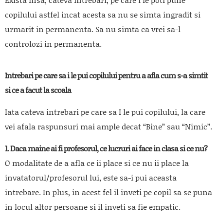
copilului astfel incat acesta sa nu se simta ingradit si
urmarit in permanenta. Sa nu simta ca vrei sa-l
controlozi in permanenta.
Intrebari pe care sa i le pui copilului pentru a afla cum s-a simtit
si ce a facut la scoala
Iata cateva intrebari pe care sa I le pui copilului, la care
vei afala raspunsuri mai ample decat “Bine” sau “Nimic”.
1. Daca maine ai fi profesorul, ce lucruri ai face in clasa si ce nu?
O modalitate de a afla ce ii place si ce nu ii place la
invatatorul/profesorul lui, este sa-i pui aceasta
intrebare. In plus, in acest fel il inveti pe copil sa se puna
in locul altor persoane si il inveti sa fie empatic.