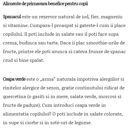
Alimente de primavara benefice pentru copii
Spanacul
este un rezervor natural de iod, fier, magneziu
si vitamine. Cumpara-l proaspat si gateste-l cum ii place
copilului. Il poti include in salate sau il poti face supa
crema, budinca sau tarta. Daca ii plac smoothie-urile de
fructe, printre ele poti arunca si cateva frunze de spanac
crud si bine spalat.
Ceapa verde
este o „arma” naturala impotriva alergiilor si
rinitelor alergice de sezon, gratie continutului ridicat de
quercetina (o gasiti si in mere, salata verde, morcovi si
fructe de padure). Cum introduci ceapa verde in
alimentatia copilului? O poti include in salate colorate,
in supe si ciorbe si in sote-uri de legume.