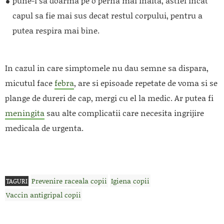
pune-l sa doarma pe o perna mai inalta, astfel incat
capul sa fie mai sus decat restul corpului, pentru a
putea respira mai bine.
In cazul in care simptomele nu dau semne sa dispara,
micutul face
febra
, are si episoade repetate de voma si se
plange de dureri de cap, mergi cu el la medic. Ar putea fi
meningita
sau alte complicatii care necesita ingrijire
medicala de urgenta.
Prevenire raceala copii
Igiena copii
TAGURI
Vaccin antigripal copii