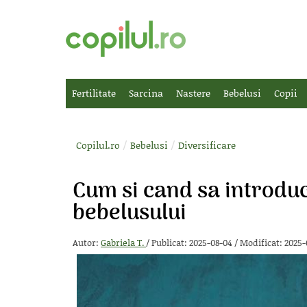
Fertilitate
Sarcina
Nastere
Bebelusi
Copii
/
/
Copilul.ro
Bebelusi
Diversificare
Cum si cand sa introduc
bebelusului
Autor:
Gabriela T.
/
Publicat: 2025-08-04
/
Modificat: 2025-