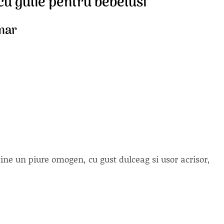
 cu gulie pentru bebelusi
 mar
ine un piure omogen, cu gust dulceag si usor acrisor,