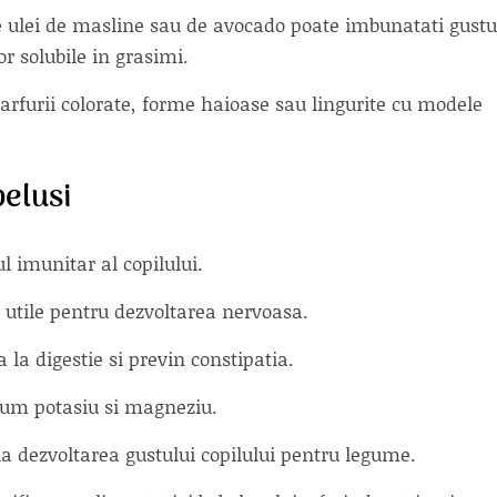
e ulei de masline sau de avocado poate imbunatati gustu
or solubile in grasimi.
arfurii colorate, forme haioase sau lingurite cu modele
belusi
ul imunitar al copilului.
, utile pentru dezvoltarea nervoasa.
a la digestie si previn constipatia.
um potasiu si magneziu.
 la dezvoltarea gustului copilului pentru legume.