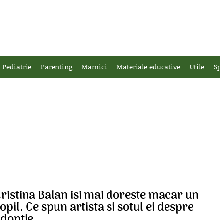
Pediatrie
Parenting
Mamici
Materiale educative
Utile
Sp
ristina Balan isi mai doreste macar un
opil. Ce spun artista si sotul ei despre
doptie