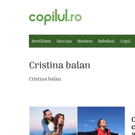
Fertilitate
Sarcina
Nastere
Bebelusi
Copii
Cristina balan
Cristina balan
C
c
a