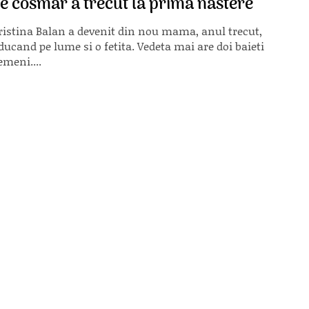
e cosmar a trecut la prima nastere
ristina Balan a devenit din nou mama, anul trecut,
ducand pe lume si o fetita. Vedeta mai are doi baieti
emeni....