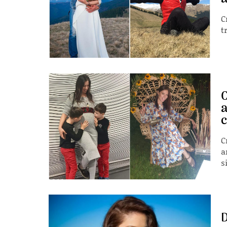
C
t
C
a
C
a
si
D