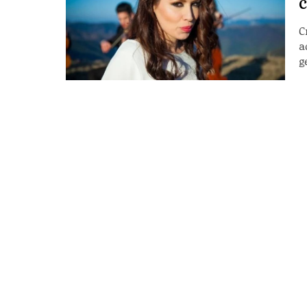
c
C
a
g