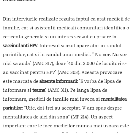
Din interviurile realizate rezulta faptul ca atat medicii de
familie, cat si asistentii medicali comunitari identifica o
reticenta generala si un interes scazut cu privire la
vaccinul anti HPV
. Interesul scazut apare atat in randul
parintilor, cat si in randul unor medici:
" Nu vor. Nu vor
nici sa auda"
(AMC 317), doar
"40 din 3.000 de locuitori s-
au vaccinat pentru HPV"
(AMC 303). Aceasta provocare
este marcata de
absenta informarii
:
"E vorba de lipsa de
informare si
teama
"
(AMC 311). Pe langa lipsa de
informare, medicii de familie mai invoca si
mentalitatea
parintilor
:
"Uite, doi-trei au acceptat. V-am spus despre
mentalitatea de aici din zona"
(MF 214). Un aspect
important care le face medicilor munca mai usoara este