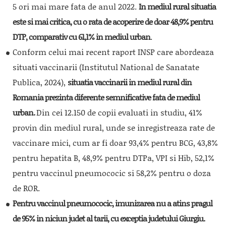
5 ori mai mare fata de anul 2022.
In mediul rural situatia
este si mai critica, cu o rata de acoperire de doar 48,9% pentru
DTP, comparativ cu 61,1% in mediul urban
.
Conform celui mai recent raport INSP care abordeaza
situati vaccinarii (Institutul National de Sanatate
Publica, 2024),
situatia vaccinarii in mediul rural din
Romania prezinta diferente semnificative fata de mediul
urban.
Din cei 12.150 de copii evaluati in studiu, 41%
provin din mediul rural, unde se inregistreaza rate de
vaccinare mici, cum ar fi doar 93,4% pentru BCG, 43,8%
pentru hepatita B, 48,9% pentru DTPa, VPI si Hib, 52,1%
pentru vaccinul pneumococic si 58,2% pentru o doza
de ROR.
Pentru vaccinul pneumococic, imunizarea nu a atins pragul
de 95% in niciun judet al tarii, cu exceptia judetului Giurgiu.