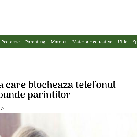
Pediatrie
Parenting
Mamici
Materiale educative
Utile
Sp
ia care blocheaza telefonul
spunde parintilor
-17