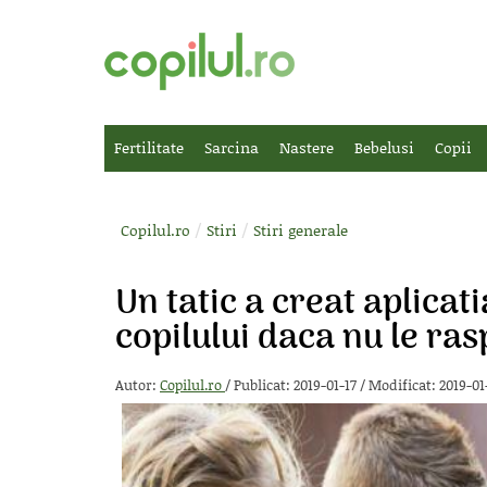
Fertilitate
Sarcina
Nastere
Bebelusi
Copii
/
/
Copilul.ro
Stiri
Stiri generale
Un tatic a creat aplicat
copilului daca nu le ra
Autor:
Copilul.ro
/
Publicat: 2019-01-17
/
Modificat: 2019-01