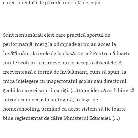
corect nici față de părinți, nici față de copii.
Sunt nenumărați elevi care practică sportul de
performanță, merg la olimpiade și nu au acces la
învățământ, la orele de la clasă. De ce? Pentru că foarte
multe școli nu-i primesc, nu le acceptă absențele. Ei
frecventează o formă de învățământ, cum să spun, la
mica înțelegere cu inspectoratul școlar sau directorul
școlii la care ei sunt înscriși. (…) Consider că ar fi bine să
introducem această sintagmă, în lege, de
homeschooling, urmând ca acest sistem să fie foarte
bine reglementat de către Ministerul Educației. (…)