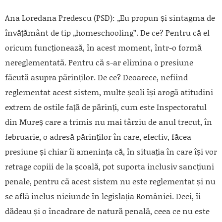
Ana Loredana Predescu (PSD): „Eu propun și sintagma de
învățământ de tip „homeschooling”. De ce? Pentru că el
oricum funcționează, în acest moment, într-o formă
nereglementată. Pentru că s-ar elimina o presiune
făcută asupra părinților. De ce? Deoarece, nefiind
reglementat acest sistem, multe școli își arogă atitudini
extrem de ostile față de părinți, cum este Inspectoratul
din Mureș care a trimis nu mai târziu de anul trecut, în
februarie, o adresă părinților în care, efectiv, făcea
presiune și chiar îi amenința că, în situația în care își vor
retrage copiii de la școală, pot suporta inclusiv sancțiuni
penale, pentru că acest sistem nu este reglementat și nu
se află inclus niciunde în legislația României. Deci, îi
dădeau și o încadrare de natură penală, ceea ce nu este