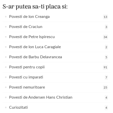
S-ar putea sa-ti placa si:
Povesti de Ion Creanga
13
Povesti de Craciun
3
Povesti de Petre Ispirescu
34
Povesti de Ion Luca Caragiale
2
Povesti de Barbu Delavrancea
5
Povesti pentru copii
91
Povesti cu imparati
7
Povesti nemuritoare
25
Povesti de Andersen Hans Christian
4
Curiozitati
4