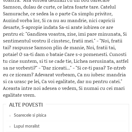
Samson, dulau de curte, ce latra foarte tare. Catelul
Samurache, ce sedea la o parte Ca simplu privitor,
Auzind vorba lor, Si ca nu au mandrie, nici capricii
desarte, S-apropie indata Sa-si arate iubirea ce are
pentru ei: "Gandirea voastra, zise, imi pare minunata, Si
sentimentul vostru il cinstesc, fratii mei." - "Noi, fratii
tai? raspunse Samson plin de manie, Noi, fratii tai,
potaie! O sa-ti dam o bataie Care s-o pomenesti. Cunosti
tu cine suntem, si ti se cade tie, Lichea nerusinata, astfel
sa ne vorbesti?" - "Dar ziceati..." - "Si ce-ti pasa? Te-ntreb
eu ce ziceam? Adevarat vorbeam, Ca nu iubesc mandria
si ca urasc pe lei, Ca voi egalitate, dar nu pentru catei."
Aceasta intre noi adesea o vedem, Si numai cu cei mari
egalitate vrem.
ALTE POVESTI
Soarecele si pisica
Lupul moralist