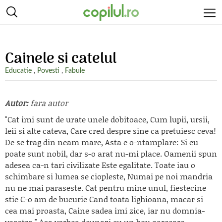
Cainele si catelul
Educatie
,
Povesti
,
Fabule
Autor:
fara autor
"Cat imi sunt de urate unele dobitoace, Cum lupii, ursii,
leii si alte cateva, Care cred despre sine ca pretuiesc ceva!
De se trag din neam mare, Asta e o-ntamplare: Si eu
poate sunt nobil, dar s-o arat nu-mi place. Oamenii spun
adesea ca-n tari civilizate Este egalitate. Toate iau o
schimbare si lumea se ciopleste, Numai pe noi mandria
nu ne mai paraseste. Cat pentru mine unul, fiestecine
stie C-o am de bucurie Cand toata lighioana, macar si
cea mai proasta, Caine sadea imi zice, iar nu domnia-
voastra." Asa vorbea deunazi cu un bou oarecare